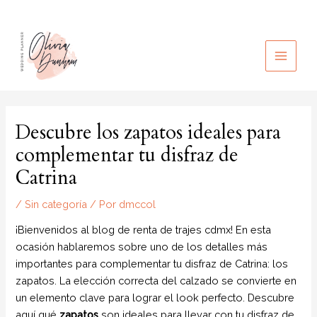
Ir
al
contenido
MAIN
MEN
Descubre los zapatos ideales para
complementar tu disfraz de
Catrina
/
Sin categoría
/ Por
dmccol
¡Bienvenidos al blog de renta de trajes cdmx! En esta
ocasión hablaremos sobre uno de los detalles más
importantes para complementar tu disfraz de Catrina: los
zapatos. La elección correcta del calzado se convierte en
un elemento clave para lograr el look perfecto. Descubre
aquí qué
zapatos
son ideales para llevar con tu disfraz de