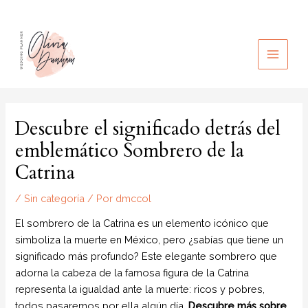
Ir
al
contenido
MAIN
MEN
Descubre el significado detrás del
emblemático Sombrero de la
Catrina
/
Sin categoría
/ Por
dmccol
El sombrero de la Catrina es un elemento icónico que
simboliza la muerte en México, pero ¿sabías que tiene un
significado más profundo? Este elegante sombrero que
adorna la cabeza de la famosa figura de la Catrina
representa la igualdad ante la muerte: ricos y pobres,
todos pasaremos por ella algún día.
Descubre más sobre