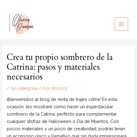
Ir
al
contenido
MAIN
MEN
Crea tu propio sombrero de la
Catrina: pasos y materiales
necesarios
/
Sin categoría
/ Por
dmccol
¡Bienvenidos al blog de renta de trajes cdmx! En esta
ocasión, les mostraré cómo hacer un espectacular
sombrero de la Catrina, perfecto para complementar
cualquier disfraz de Halloween o Día de Muertos. Con
pocos materiales y un poco de creatividad, podrás tener
un accesorio único y llamativo que sin duda impresionará