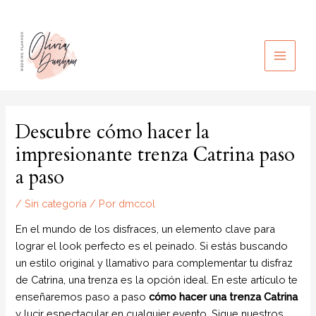
Ir
al
contenido
MAIN
MEN
Descubre cómo hacer la
impresionante trenza Catrina paso
a paso
/
Sin categoría
/ Por
dmccol
En el mundo de los disfraces, un elemento clave para
lograr el look perfecto es el peinado. Si estás buscando
un estilo original y llamativo para complementar tu disfraz
de Catrina, una trenza es la opción ideal. En este artículo te
enseñaremos paso a paso
cómo hacer una trenza Catrina
y lucir espectacular en cualquier evento. Sigue nuestros