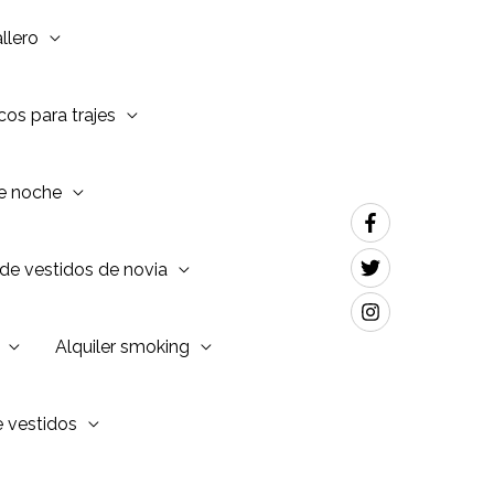
llero
os para trajes
de noche
de vestidos de novia
Alquiler smoking
e vestidos