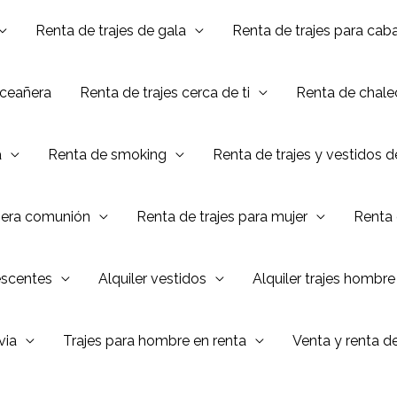
Renta de trajes de gala
Renta de trajes para caba
nceañera
Renta de trajes cerca de ti
Renta de chalec
a
Renta de smoking
Renta de trajes y vestidos 
mera comunión
Renta de trajes para mujer
Renta 
escentes
Alquiler vestidos
Alquiler trajes hombre
via
Trajes para hombre en renta
Venta y renta d