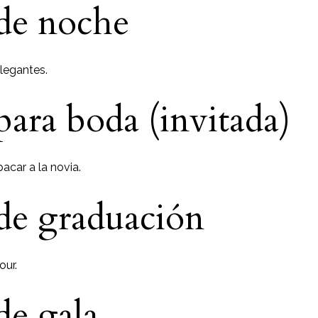
de noche
legantes.
para boda (invitada)
acar a la novia.
de graduación
our.
de gala