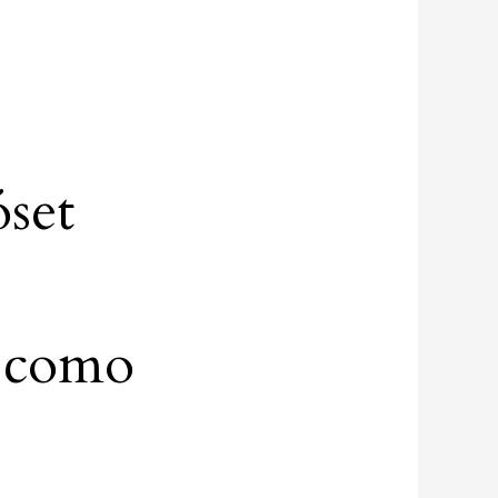
óset
r como