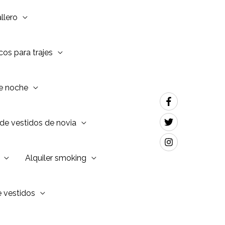
llero
os para trajes
de noche
de vestidos de novia
Alquiler smoking
e vestidos