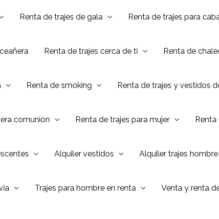
Renta de trajes de gala
Renta de trajes para caba
nceañera
Renta de trajes cerca de ti
Renta de chalec
a
Renta de smoking
Renta de trajes y vestidos 
mera comunión
Renta de trajes para mujer
Renta 
escentes
Alquiler vestidos
Alquiler trajes hombre
via
Trajes para hombre en renta
Venta y renta d