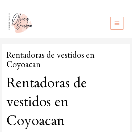
Ir
al
contenido
MAIN
MEN
Rentadoras de vestidos en
Coyoacan
Rentadoras de
vestidos en
Coyoacan