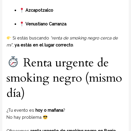
Azcapotzalco
Venustiano Carranza
Si estás buscando
“renta de smoking negro cerca de
mí”
,
ya estás en el lugar correcto
.
Renta urgente de
smoking negro (mismo
día)
¿Tu evento es
hoy o mañana
?
No hay problema
Ofrecemos
renta urgente de smoking negro en Barrio