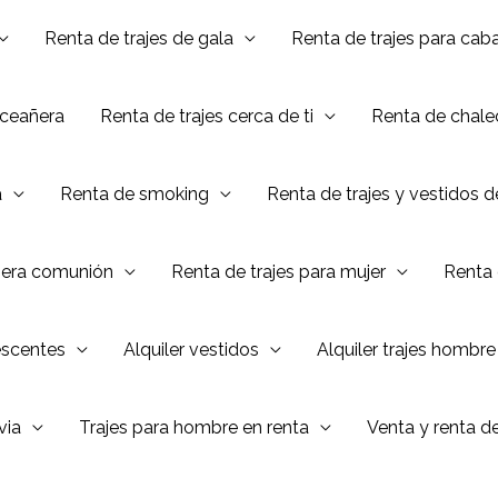
Renta de trajes de gala
Renta de trajes para caba
nceañera
Renta de trajes cerca de ti
Renta de chalec
a
Renta de smoking
Renta de trajes y vestidos 
mera comunión
Renta de trajes para mujer
Renta 
escentes
Alquiler vestidos
Alquiler trajes hombre
via
Trajes para hombre en renta
Venta y renta d