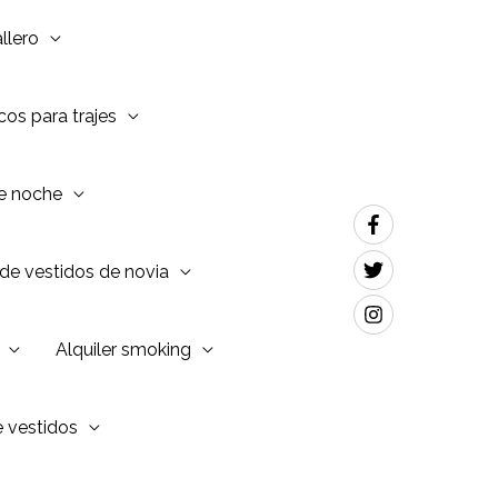
llero
os para trajes
de noche
de vestidos de novia
Alquiler smoking
e vestidos