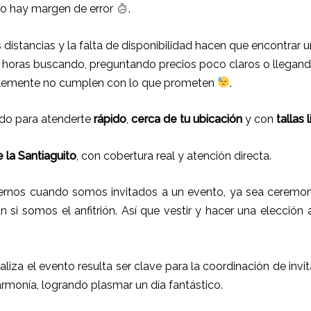
no hay margen de error
.
las distancias y la falta de disponibilidad hacen que encontra
oras buscando, preguntando precios poco claros o llegando 
lemente no cumplen con lo que prometen
.
ñado para atenderte
rápido
,
cerca de tu ubicación
y con
tallas
e la Santiaguito
, con cobertura real y atención directa.
rnos cuando somos invitados a un evento, ya sea ceremoni
ún si somos el anfitrión. Así que vestir y hacer una elección
ealiza el evento resulta ser clave para la coordinación de inv
armonía, logrando plasmar un día fantástico.