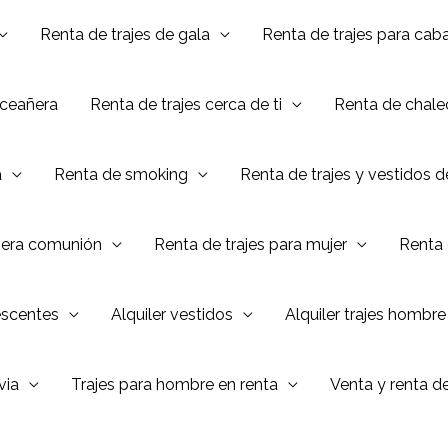
Renta de trajes de gala
Renta de trajes para caba
nceañera
Renta de trajes cerca de ti
Renta de chalec
a
Renta de smoking
Renta de trajes y vestidos 
mera comunión
Renta de trajes para mujer
Renta 
escentes
Alquiler vestidos
Alquiler trajes hombre
via
Trajes para hombre en renta
Venta y renta d