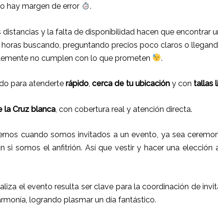
no hay margen de error
.
las distancias y la falta de disponibilidad hacen que encontra
oras buscando, preguntando precios poco claros o llegando 
lemente no cumplen con lo que prometen
.
ñado para atenderte
rápido
,
cerca de tu ubicación
y con
tallas
e la Cruz blanca
, con cobertura real y atención directa.
rnos cuando somos invitados a un evento, ya sea ceremoni
ún si somos el anfitrión. Así que vestir y hacer una elección
ealiza el evento resulta ser clave para la coordinación de inv
armonía, logrando plasmar un día fantástico.