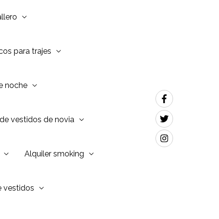
llero
os para trajes
de noche
de vestidos de novia
Alquiler smoking
e vestidos