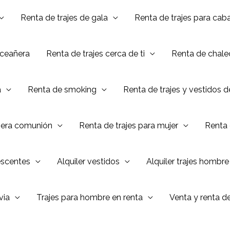
Renta de trajes de gala
Renta de trajes para caba
nceañera
Renta de trajes cerca de ti
Renta de chalec
a
Renta de smoking
Renta de trajes y vestidos 
mera comunión
Renta de trajes para mujer
Renta 
escentes
Alquiler vestidos
Alquiler trajes hombre
via
Trajes para hombre en renta
Venta y renta d