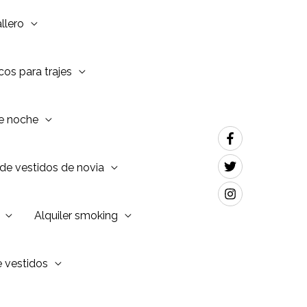
llero
os para trajes
de noche
de vestidos de novia
Alquiler smoking
e vestidos