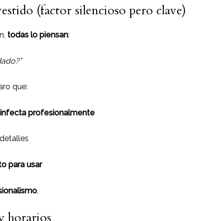
estido (factor silencioso pero clave)
n,
todas lo piensan
:
idado?”
aro que:
sinfecta profesionalmente
 detalles
to para usar
sionalismo
.
y horarios