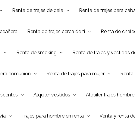
Renta de trajes de gala
Renta de trajes para caba
nceañera
Renta de trajes cerca de ti
Renta de chalec
a
Renta de smoking
Renta de trajes y vestidos 
mera comunión
Renta de trajes para mujer
Renta 
escentes
Alquiler vestidos
Alquiler trajes hombre
via
Trajes para hombre en renta
Venta y renta d