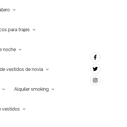
llero
os para trajes
de noche
de vestidos de novia
Alquiler smoking
e vestidos