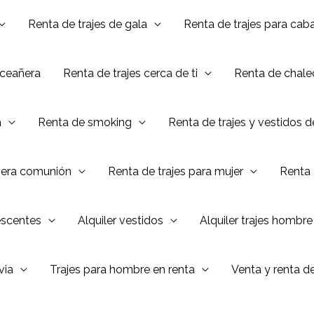
Renta de trajes de gala
Renta de trajes para caba
nceañera
Renta de trajes cerca de ti
Renta de chalec
a
Renta de smoking
Renta de trajes y vestidos 
mera comunión
Renta de trajes para mujer
Renta 
escentes
Alquiler vestidos
Alquiler trajes hombre
via
Trajes para hombre en renta
Venta y renta d