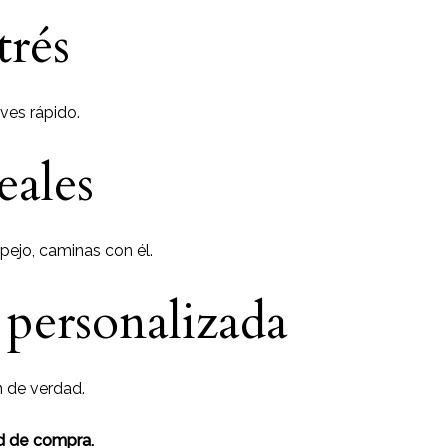
rés
ves rápido.
eales
spejo, caminas con él.
personalizada
 de verdad.
d de compra.