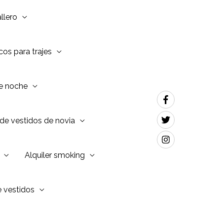
llero
os para trajes
de noche
de vestidos de novia
Alquiler smoking
e vestidos