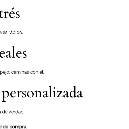
rés
ves rápido.
eales
spejo, caminas con él.
personalizada
 de verdad.
d de compra.