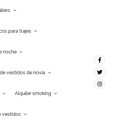
llero
os para trajes
de noche
de vestidos de novia
Alquiler smoking
e vestidos