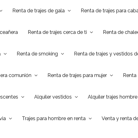
Renta de trajes de gala
Renta de trajes para caba
nceañera
Renta de trajes cerca de ti
Renta de chalec
a
Renta de smoking
Renta de trajes y vestidos 
mera comunión
Renta de trajes para mujer
Renta 
escentes
Alquiler vestidos
Alquiler trajes hombre
via
Trajes para hombre en renta
Venta y renta d