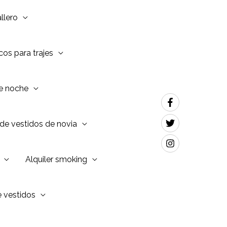
llero
os para trajes
de noche
de vestidos de novia
Alquiler smoking
e vestidos