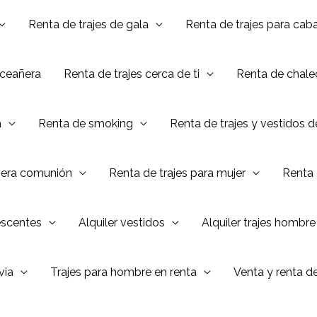
Renta de trajes de gala
Renta de trajes para caba
nceañera
Renta de trajes cerca de ti
Renta de chalec
a
Renta de smoking
Renta de trajes y vestidos 
mera comunión
Renta de trajes para mujer
Renta 
escentes
Alquiler vestidos
Alquiler trajes hombre
via
Trajes para hombre en renta
Venta y renta d