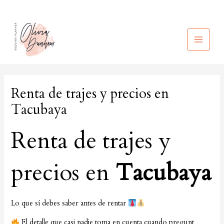
Ir
al
contenido
MAIN
MEN
Renta de trajes y precios en
Tacubaya
Renta de trajes y
precios en
Tacubaya
Lo que sí debes saber antes de rentar
El detalle que casi nadie toma en cuenta cuando pregunt