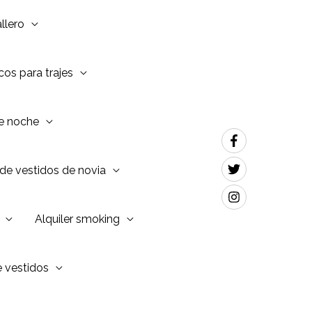
llero
os para trajes
de noche
de vestidos de novia
Alquiler smoking
e vestidos