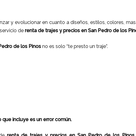
nzar y evolucionar en cuanto a diseños, estilos, colores, ma
 servicio de
renta de trajes
y
precios
en
San Pedro de los Pin
 Pedro de los Pinos
no es solo “te presto un traje”.
 que incluye es un error común.
 de
renta de trajes
y
precios
en
San Pedro de los Pinos