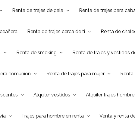
Renta de trajes de gala
Renta de trajes para caba
nceañera
Renta de trajes cerca de ti
Renta de chalec
a
Renta de smoking
Renta de trajes y vestidos 
mera comunión
Renta de trajes para mujer
Renta 
escentes
Alquiler vestidos
Alquiler trajes hombre
via
Trajes para hombre en renta
Venta y renta d