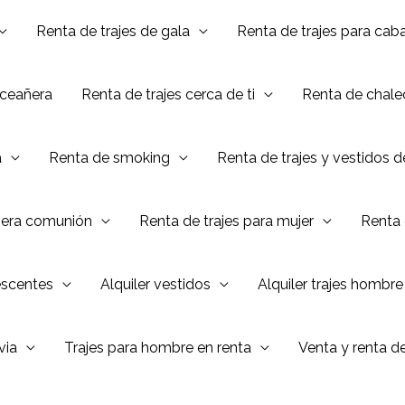
Renta de trajes de gala
Renta de trajes para caba
nceañera
Renta de trajes cerca de ti
Renta de chalec
a
Renta de smoking
Renta de trajes y vestidos 
mera comunión
Renta de trajes para mujer
Renta 
escentes
Alquiler vestidos
Alquiler trajes hombre
via
Trajes para hombre en renta
Venta y renta d