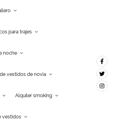
llero
os para trajes
de noche
de vestidos de novia
Alquiler smoking
e vestidos