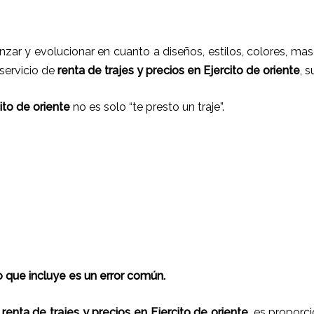
nzar y evolucionar en cuanto a diseños, estilos, colores, ma
 servicio de
renta de trajes
y
precios
en
Ejercito de oriente
, 
cito de oriente
no es solo “te presto un traje”.
 que incluye es un error común.
e
renta de trajes
y
precios
en
Ejercito de oriente
, es proporc