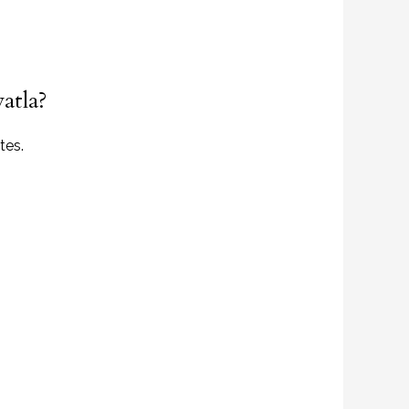
atla?
tes.