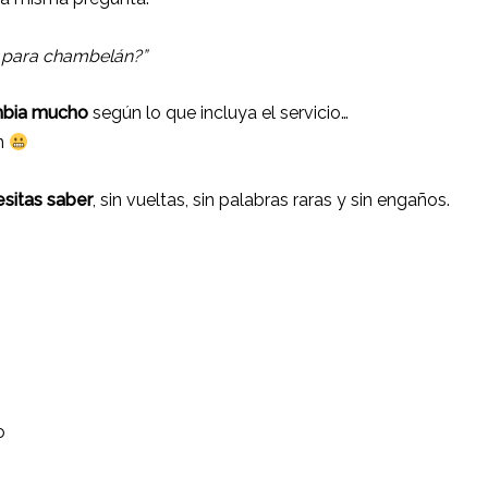
je para chambelán?”
mbia mucho
según lo que incluya el servicio…
n
sitas saber
, sin vueltas, sin palabras raras y sin engaños.
o