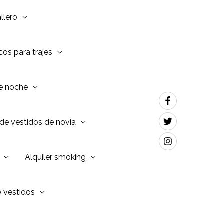
llero
os para trajes
de noche
de vestidos de novia
Alquiler smoking
e vestidos