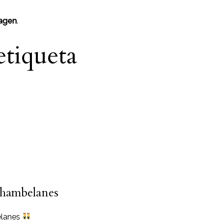
agen
.
etiqueta
chambelanes
elanes