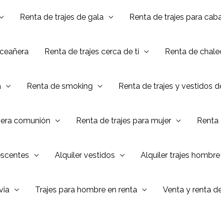
Renta de trajes de gala
Renta de trajes para caba
nceañera
Renta de trajes cerca de ti
Renta de chalec
a
Renta de smoking
Renta de trajes y vestidos 
mera comunión
Renta de trajes para mujer
Renta 
escentes
Alquiler vestidos
Alquiler trajes hombre
via
Trajes para hombre en renta
Venta y renta d