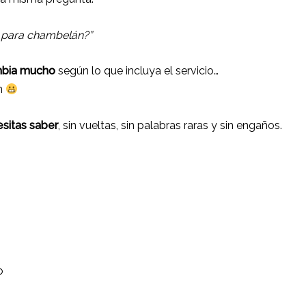
je para chambelán?”
mbia mucho
según lo que incluya el servicio…
n
sitas saber
, sin vueltas, sin palabras raras y sin engaños.
o