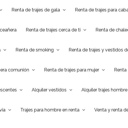
Renta de trajes de gala
Renta de trajes para caba
nceañera
Renta de trajes cerca de ti
Renta de chalec
a
Renta de smoking
Renta de trajes y vestidos 
mera comunión
Renta de trajes para mujer
Renta 
escentes
Alquiler vestidos
Alquiler trajes hombre
via
Trajes para hombre en renta
Venta y renta d