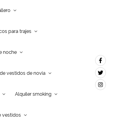
llero
os para trajes
de noche
de vestidos de novia
Alquiler smoking
e vestidos