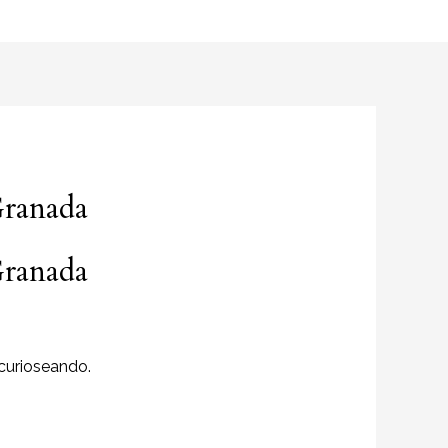
Granada
Granada
 curioseando.