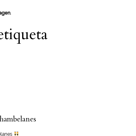
agen
.
etiqueta
chambelanes
elanes