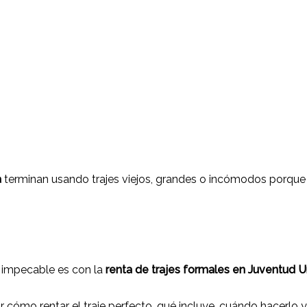
a
terminan usando trajes viejos, grandes o incómodos porque
e impecable es con la
renta de trajes formales en Juventud 
r cómo rentar el traje perfecto, qué incluye, cuándo hacerlo