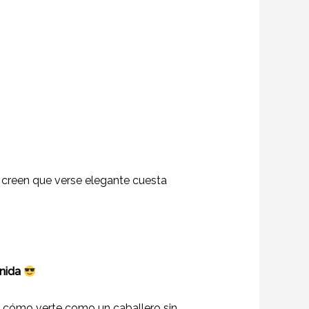
 creen que verse elegante cuesta
Unida
 y cómo verte como un caballero sin