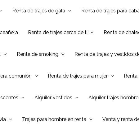
Renta de trajes de gala
Renta de trajes para caba
nceañera
Renta de trajes cerca de ti
Renta de chalec
a
Renta de smoking
Renta de trajes y vestidos 
mera comunión
Renta de trajes para mujer
Renta 
escentes
Alquiler vestidos
Alquiler trajes hombre
via
Trajes para hombre en renta
Venta y renta d