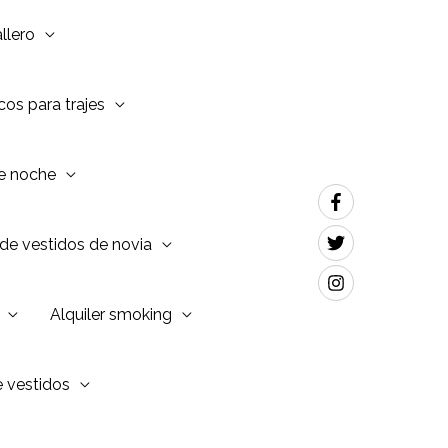
llero
os para trajes
de noche
de vestidos de novia
Alquiler smoking
e vestidos