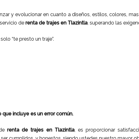
nzar y evolucionar en cuanto a diseños, estilos, colores, ma
 servicio de
renta de trajes
en
Tlazintla
, superando las exigenc
solo “te presto un traje”.
 que incluye es un error común.
 de
renta de trajes
en
Tlazintla
, es proporcionar satisfac
r ser cumplidos, y honestos, siendo ustedes nuestro mayor 