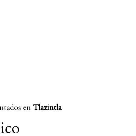
:
entados en
Tlazintla
sico