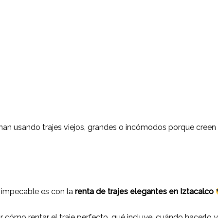
nan usando trajes viejos, grandes o incómodos porque creen
e impecable es con la
renta de trajes elegantes en Iztacalco
r cómo rentar el traje perfecto, qué incluye, cuándo hacerlo