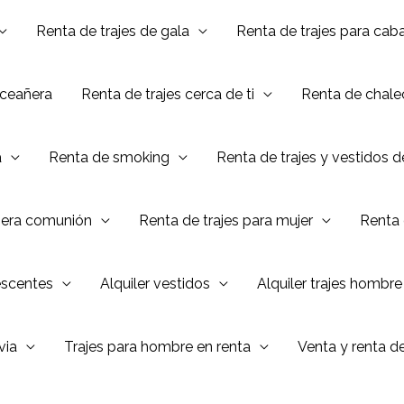
Renta de trajes de gala
Renta de trajes para caba
nceañera
Renta de trajes cerca de ti
Renta de chalec
a
Renta de smoking
Renta de trajes y vestidos 
mera comunión
Renta de trajes para mujer
Renta 
escentes
Alquiler vestidos
Alquiler trajes hombre
via
Trajes para hombre en renta
Venta y renta d