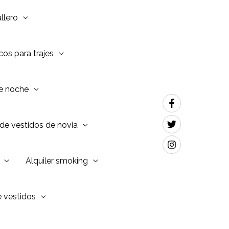
llero
os para trajes
de noche
de vestidos de novia
Alquiler smoking
e vestidos