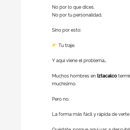
No por lo que dices.
No por tu personalidad.
Sino por esto:
Tu traje.
Y aquí viene el problema…
Muchos hombres en
Iztacalco
termi
muchísimo.
Pero no.
La forma más fácil y rápida de vert
Quédate, porque aquí vas a descubri