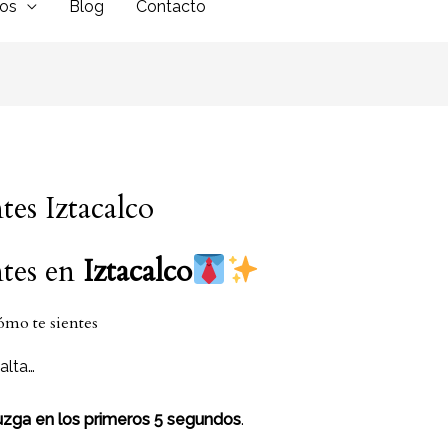
dos
Blog
Contacto
tes Iztacalco
ntes en
Iztacalco
ómo te sientes
alta…
juzga en los primeros 5 segundos
.