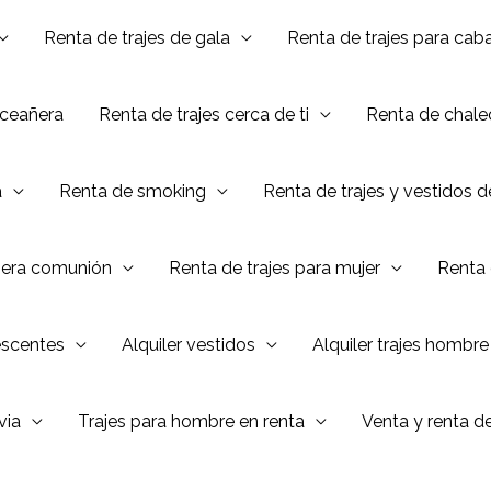
Renta de trajes de gala
Renta de trajes para caba
nceañera
Renta de trajes cerca de ti
Renta de chalec
a
Renta de smoking
Renta de trajes y vestidos 
mera comunión
Renta de trajes para mujer
Renta 
escentes
Alquiler vestidos
Alquiler trajes hombre
via
Trajes para hombre en renta
Venta y renta d