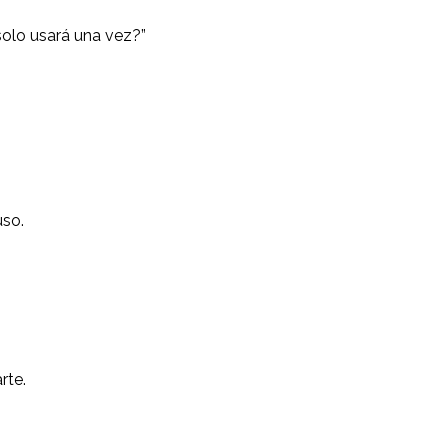
solo usará una vez?”
uso.
rte.