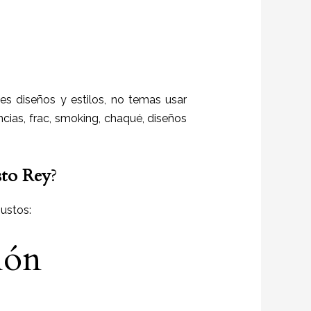
es diseños y estilos,
no temas usar
ncias, frac, smoking, chaqué, diseños
sto Rey
?
ustos:
ión