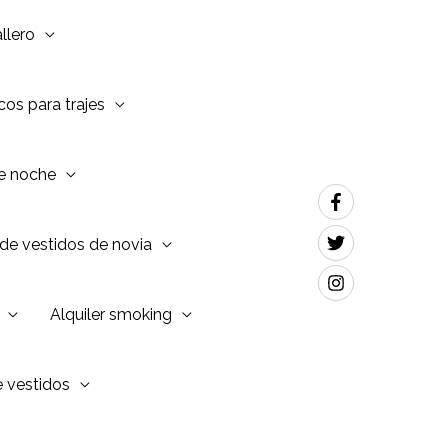
llero
os para trajes
de noche
de vestidos de novia
Alquiler smoking
e vestidos