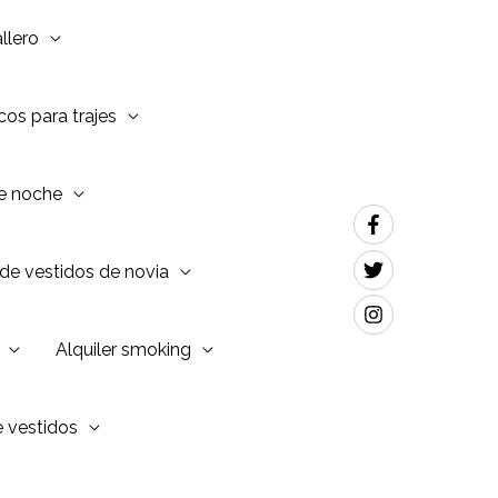
llero
os para trajes
de noche
de vestidos de novia
Alquiler smoking
e vestidos