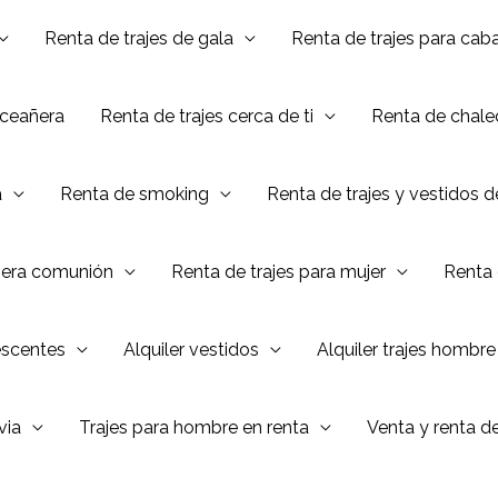
Renta de trajes de gala
Renta de trajes para caba
nceañera
Renta de trajes cerca de ti
Renta de chalec
a
Renta de smoking
Renta de trajes y vestidos 
mera comunión
Renta de trajes para mujer
Renta 
escentes
Alquiler vestidos
Alquiler trajes hombre
via
Trajes para hombre en renta
Venta y renta d