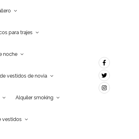
llero
os para trajes
de noche
de vestidos de novia
Alquiler smoking
e vestidos