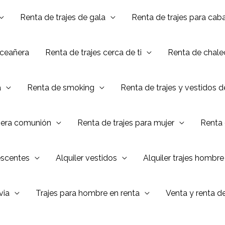
Renta de trajes de gala
Renta de trajes para caba
nceañera
Renta de trajes cerca de ti
Renta de chalec
a
Renta de smoking
Renta de trajes y vestidos 
mera comunión
Renta de trajes para mujer
Renta 
escentes
Alquiler vestidos
Alquiler trajes hombre
via
Trajes para hombre en renta
Venta y renta d