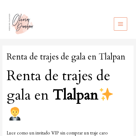
Ir
al
contenido
MAIN
MEN
Renta de trajes de gala en Tlalpan
Renta de trajes de
gala en
Tlalpan
Luce como un invitado VIP sin comprar un traje caro