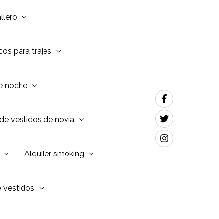
llero
os para trajes
de noche
de vestidos de novia
Alquiler smoking
e vestidos