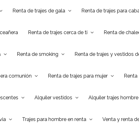
Renta de trajes de gala
Renta de trajes para caba
nceañera
Renta de trajes cerca de ti
Renta de chalec
a
Renta de smoking
Renta de trajes y vestidos 
mera comunión
Renta de trajes para mujer
Renta 
escentes
Alquiler vestidos
Alquiler trajes hombre
via
Trajes para hombre en renta
Venta y renta d