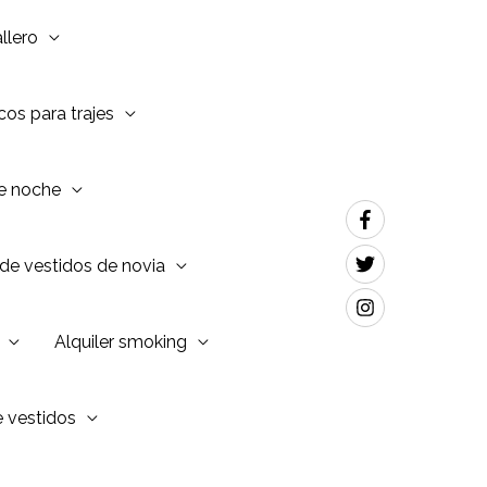
llero
os para trajes
de noche
de vestidos de novia
Alquiler smoking
e vestidos