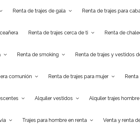
Renta de trajes de gala
Renta de trajes para caba
nceañera
Renta de trajes cerca de ti
Renta de chalec
a
Renta de smoking
Renta de trajes y vestidos 
mera comunión
Renta de trajes para mujer
Renta 
escentes
Alquiler vestidos
Alquiler trajes hombre
via
Trajes para hombre en renta
Venta y renta d