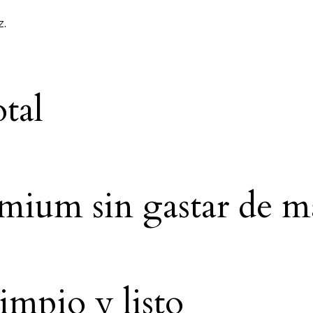
z.
tal
ium sin gastar de m
impio y listo