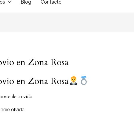
dos
Blog
Contacto
novio en Zona Rosa
novio en Zona Rosa
tante de tu vida
die olvida…
…