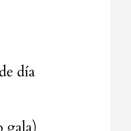
de día
 gala)