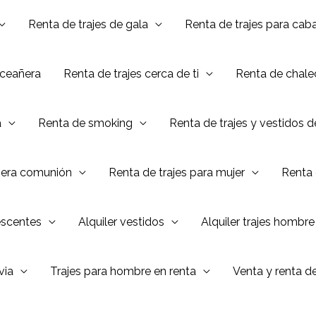
Renta de trajes de gala
Renta de trajes para caba
nceañera
Renta de trajes cerca de ti
Renta de chalec
a
Renta de smoking
Renta de trajes y vestidos 
mera comunión
Renta de trajes para mujer
Renta 
escentes
Alquiler vestidos
Alquiler trajes hombre
via
Trajes para hombre en renta
Venta y renta d