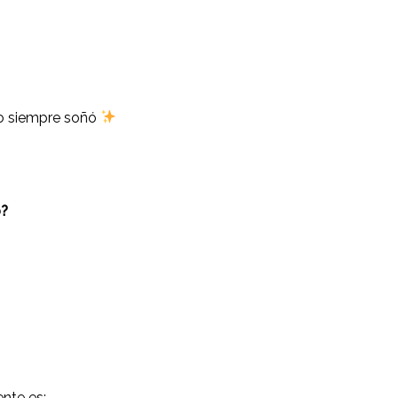
mo siempre soñó
o?
ente es: