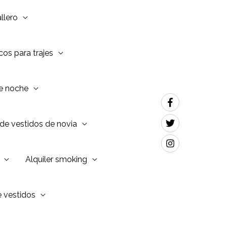
llero
os para trajes
de noche
de vestidos de novia
Alquiler smoking
e vestidos