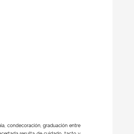
a, condecoración, graduación entre
 acertada resulta de cuidado, tacto y