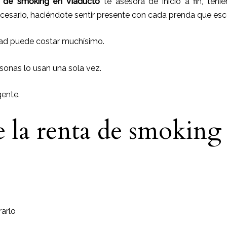
 de smoking
en Viaducto
te asesora de inicio a fin, teni
cesario, haciéndote sentir presente con cada prenda que esc
ad puede costar muchísimo.
sonas lo usan una sola vez.
gente.
e la renta de smoking
arlo