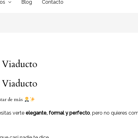
dos
Blog
Contacto
 Viaducto
 Viaducto
star de más
sitas verte
elegante, formal y perfecto
, pero no quieres co
ue casi nadie te dice…