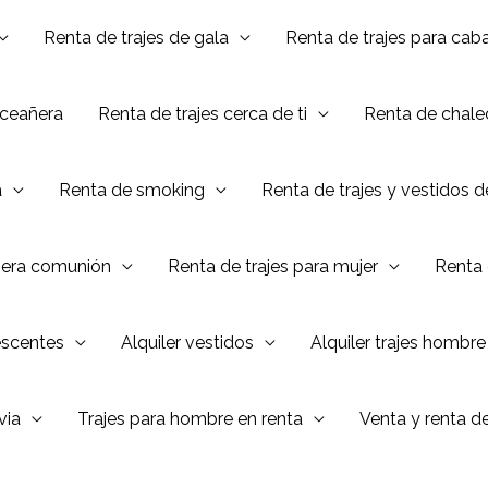
Renta de trajes de gala
Renta de trajes para caba
nceañera
Renta de trajes cerca de ti
Renta de chalec
a
Renta de smoking
Renta de trajes y vestidos 
mera comunión
Renta de trajes para mujer
Renta 
escentes
Alquiler vestidos
Alquiler trajes hombre
via
Trajes para hombre en renta
Venta y renta d