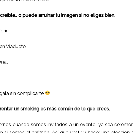
eíble… o puede arruinar tu imagen si no eliges bien.
brir:
 en Viaducto
onal
gala sin complicarte
l rentar un smoking es más común de lo que crees.
rnos cuando somos invitados a un evento, ya sea ceremoni
ún si somos el anfitrión. Así que vestir y hacer una elección