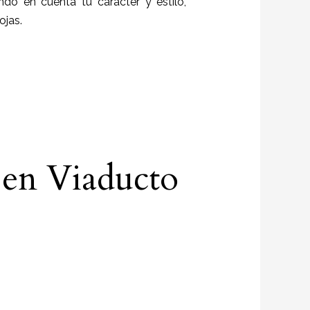
endo en cuenta tu carácter y estilo,
ojas.
 en Viaducto