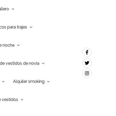
llero
os para trajes
de noche
de vestidos de novia
Alquiler smoking
e vestidos