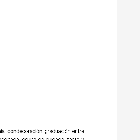
a, condecoración, graduación entre
 acertada resulta de cuidado, tacto y