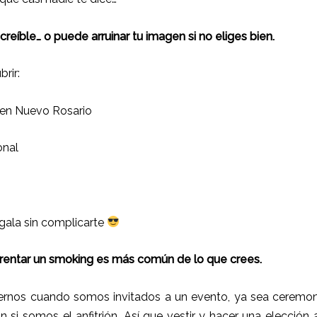
eíble… o puede arruinar tu imagen si no eliges bien.
brir:
 en Nuevo Rosario
onal
gala sin complicarte
l rentar un smoking es más común de lo que crees.
rnos cuando somos invitados a un evento, ya sea ceremoni
ún si somos el anfitrión. Así que vestir y hacer una elección