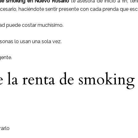
de smoking
en Nuevo Rosario
te asesora de inicio a fin, te
cesario, haciéndote sentir presente con cada prenda que esc
ad puede costar muchísimo.
sonas lo usan una sola vez.
gente.
e la renta de smokin
arlo