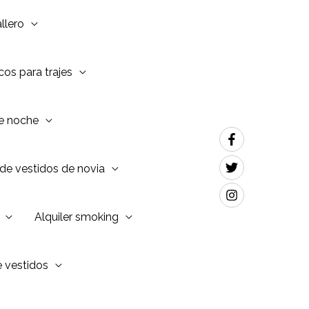
llero
os para trajes
de noche
de vestidos de novia
Alquiler smoking
e vestidos