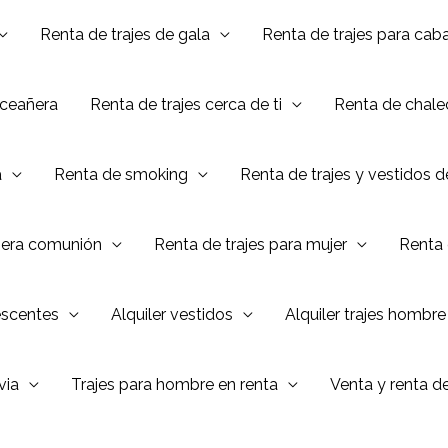
Renta de trajes de gala
Renta de trajes para caba
nceañera
Renta de trajes cerca de ti
Renta de chalec
a
Renta de smoking
Renta de trajes y vestidos 
mera comunión
Renta de trajes para mujer
Renta 
escentes
Alquiler vestidos
Alquiler trajes hombre
via
Trajes para hombre en renta
Venta y renta d