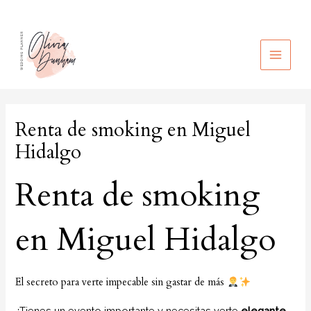
Ir
al
contenido
MAIN
MEN
Renta de smoking en Miguel
Hidalgo
Renta de smoking
en Miguel Hidalgo
El secreto para verte impecable sin gastar de más
¿Tienes un evento importante y necesitas verte
elegante,