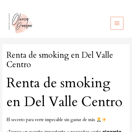
Ir
al
contenido
MAIN
MEN
Renta de smoking en Del Valle
Centro
Renta de smoking
en Del Valle Centro
El secreto para verte impecable sin gastar de más
¿Tienes un evento importante y necesitas verte
elegante,