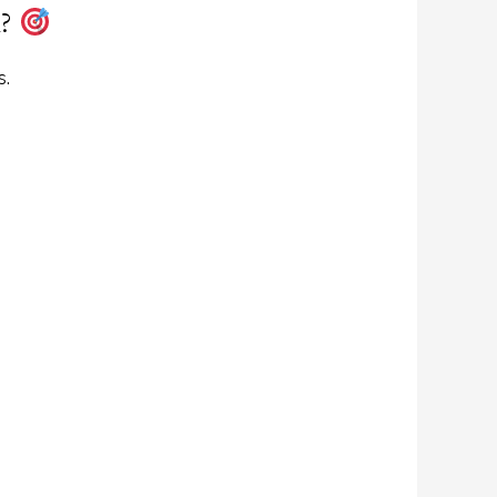
l?
s.