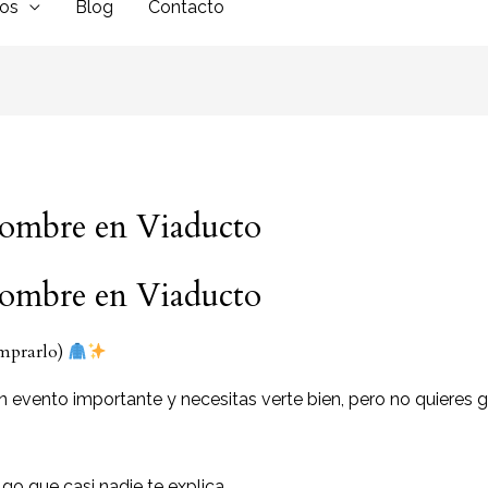
dos
Blog
Contacto
hombre en Viaducto
hombre en Viaducto
omprarlo)
n evento importante y necesitas verte bien, pero no quieres 
go que casi nadie te explica…