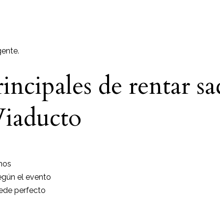
gente.
incipales de rentar sa
iaducto
nos
según el evento
uede perfecto