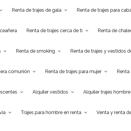
Renta de trajes de gala
Renta de trajes para caba
nceañera
Renta de trajes cerca de ti
Renta de chalec
a
Renta de smoking
Renta de trajes y vestidos 
mera comunión
Renta de trajes para mujer
Renta 
escentes
Alquiler vestidos
Alquiler trajes hombre
via
Trajes para hombre en renta
Venta y renta d