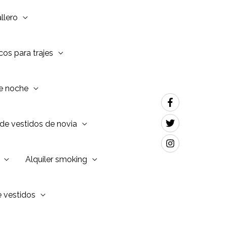
llero
os para trajes
de noche
de vestidos de novia
Alquiler smoking
e vestidos