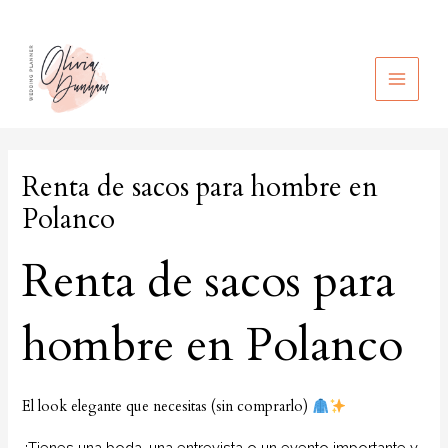
Ir
al
contenido
MAIN
MEN
Renta de sacos para hombre en
Polanco
Renta de sacos para
hombre en Polanco
El look elegante que necesitas (sin comprarlo)
¿Tienes una boda, una entrevista o un evento importante y