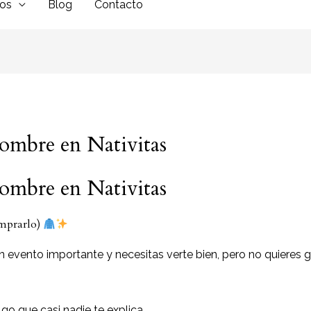
dos
Blog
Contacto
hombre en Nativitas
hombre en Nativitas
omprarlo)
n evento importante y necesitas verte bien, pero no quieres 
go que casi nadie te explica…