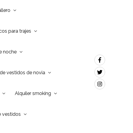
llero
os para trajes
de noche
de vestidos de novia
Alquiler smoking
e vestidos