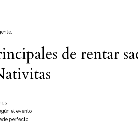
gente.
incipales de rentar sa
ativitas
nos
según el evento
uede perfecto