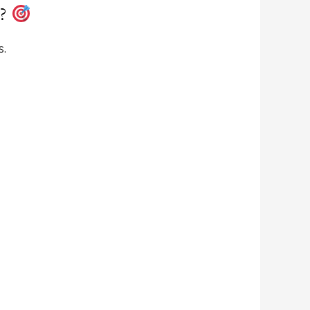
l?
s.