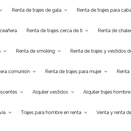
Renta de trajes de gala
Renta de trajes para caba
nceañera
Renta de trajes cerca de ti
Renta de chalec
a
Renta de smoking
Renta de trajes y vestidos 
mera comunión
Renta de trajes para mujer
Renta 
escentes
Alquiler vestidos
Alquiler trajes hombre
via
Trajes para hombre en renta
Venta y renta d