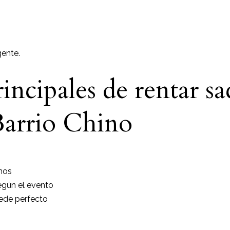
gente.
incipales de rentar sa
arrio Chino
nos
según el evento
uede perfecto