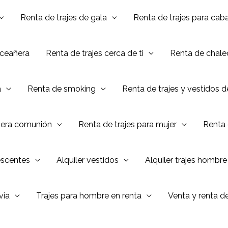
Renta de trajes de gala
Renta de trajes para caba
nceañera
Renta de trajes cerca de ti
Renta de chalec
a
Renta de smoking
Renta de trajes y vestidos 
mera comunión
Renta de trajes para mujer
Renta 
escentes
Alquiler vestidos
Alquiler trajes hombre
via
Trajes para hombre en renta
Venta y renta d