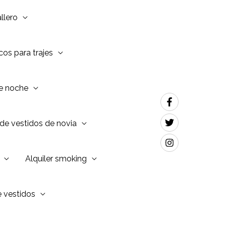
llero
os para trajes
de noche
de vestidos de novia
Alquiler smoking
e vestidos