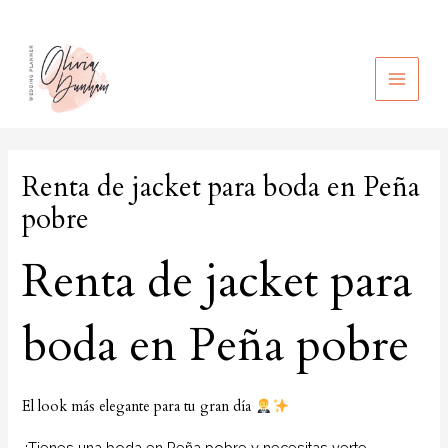
Ir
al
contenido
MAIN
MEN
Renta de jacket para boda en Peña
pobre
Renta de jacket para
boda en Peña pobre
El look más elegante para tu gran día
¿Tienes una boda en Peña pobre y necesitas verte