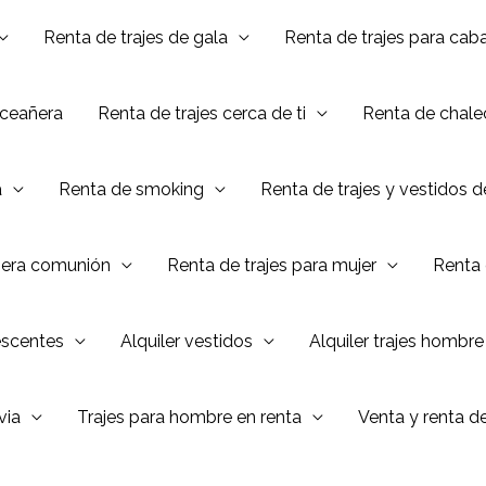
Renta de trajes de gala
Renta de trajes para caba
nceañera
Renta de trajes cerca de ti
Renta de chalec
a
Renta de smoking
Renta de trajes y vestidos 
mera comunión
Renta de trajes para mujer
Renta 
escentes
Alquiler vestidos
Alquiler trajes hombre
via
Trajes para hombre en renta
Venta y renta d