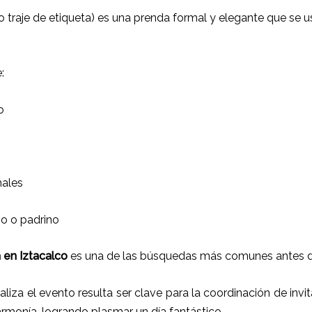
 traje de etiqueta) es una prenda formal y elegante que se
:
o
males
io o padrino
a en Iztacalco
es una de las búsquedas más comunes antes d
ealiza el evento resulta ser clave para la coordinación de inv
armonía, logrando plasmar un día fantástico.