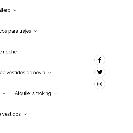
llero
os para trajes
de noche
de vestidos de novia
Alquiler smoking
e vestidos