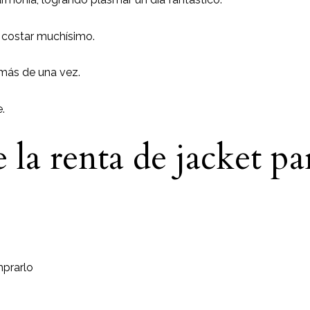
 costar muchísimo.
 más de una vez.
.
 la renta de jacket p
prarlo