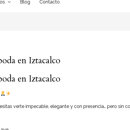
dos
Blog
Contacto
boda en Iztacalco
boda en Iztacalco
a
sitas verte impecable, elegante y con presencia… pero sin co
lave…