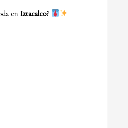
boda en
Iztacalco
?