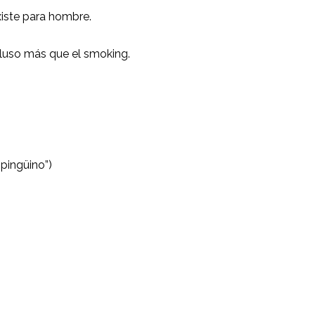
xiste para hombre.
ncluso más que el smoking.
 pingüino”)