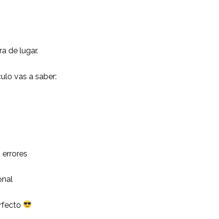
a de lugar.
culo vas a saber:
 errores
onal
erfecto