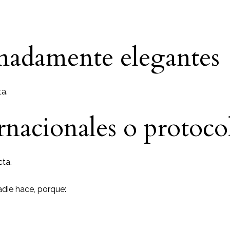
madamente elegantes
a.
rnacionales o protoco
ta.
adie hace, porque: