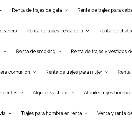
Renta de trajes de gala
Renta de trajes para caba
nceañera
Renta de trajes cerca de ti
Renta de chalec
a
Renta de smoking
Renta de trajes y vestidos 
mera comunión
Renta de trajes para mujer
Renta 
escentes
Alquiler vestidos
Alquiler trajes hombre
via
Trajes para hombre en renta
Venta y renta d