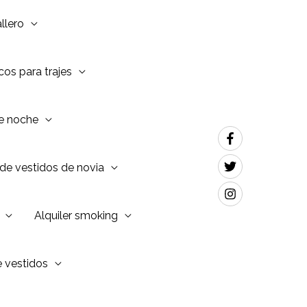
llero
os para trajes
de noche
de vestidos de novia
Alquiler smoking
e vestidos