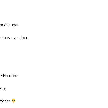
a de lugar.
culo vas a saber:
sin errores
onal
erfecto