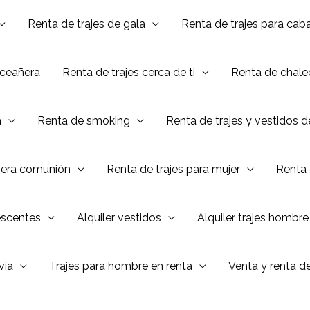
Renta de trajes de gala
Renta de trajes para caba
nceañera
Renta de trajes cerca de ti
Renta de chalec
a
Renta de smoking
Renta de trajes y vestidos 
mera comunión
Renta de trajes para mujer
Renta 
escentes
Alquiler vestidos
Alquiler trajes hombre
via
Trajes para hombre en renta
Venta y renta d