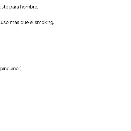
xiste para hombre.
ncluso más que el smoking.
 pingüino”)