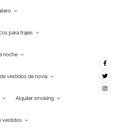
llero
os para trajes
de noche
de vestidos de novia
Alquiler smoking
e vestidos