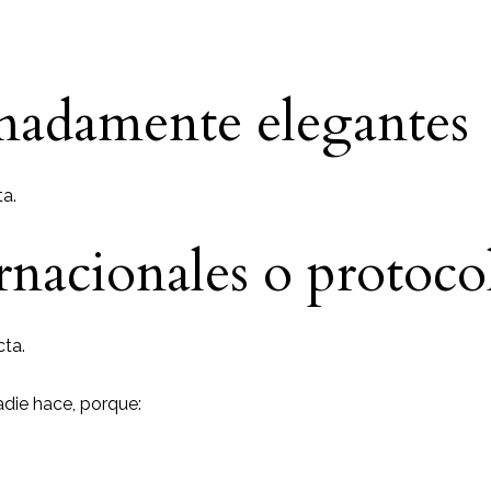
madamente elegantes
a.
rnacionales o protoco
ta.
adie hace, porque: