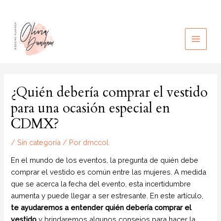
Ir
al
contenido
MAIN
MEN
¿Quién debería comprar el vestido
para una ocasión especial en
CDMX?
/
Sin categoría
/ Por
dmccol
En el mundo de los eventos, la pregunta de quién debe
comprar el vestido es común entre las mujeres. A medida
que se acerca la fecha del evento, esta incertidumbre
aumenta y puede llegar a ser estresante. En este artículo,
te ayudaremos a entender quién debería comprar el
vestido
y brindaremos algunos consejos para hacer la