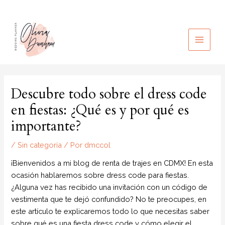
Ir
al
contenido
MAIN
MEN
Descubre todo sobre el dress code
en fiestas: ¿Qué es y por qué es
importante?
/
Sin categoría
/ Por
dmccol
¡Bienvenidos a mi blog de renta de trajes en CDMX! En esta
ocasión hablaremos sobre dress code para fiestas.
¿Alguna vez has recibido una invitación con un código de
vestimenta que te dejó confundido? No te preocupes, en
este artículo te explicaremos todo lo que necesitas saber
sobre qué es una fiesta dress code y cómo elegir el