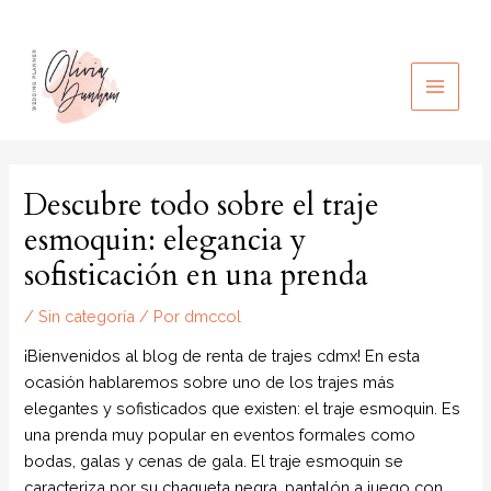
Ir
al
contenido
MAIN
MEN
Descubre todo sobre el traje
esmoquin: elegancia y
sofisticación en una prenda
/
Sin categoría
/ Por
dmccol
¡Bienvenidos al blog de renta de trajes cdmx! En esta
ocasión hablaremos sobre uno de los trajes más
elegantes y sofisticados que existen: el traje esmoquin. Es
una prenda muy popular en eventos formales como
bodas, galas y cenas de gala. El traje esmoquin se
caracteriza por su chaqueta negra, pantalón a juego con