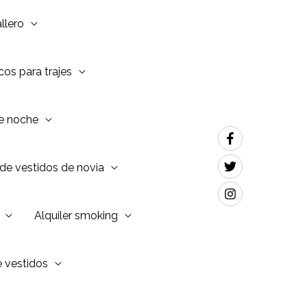
llero
os para trajes
de noche
de vestidos de novia
Alquiler smoking
e vestidos