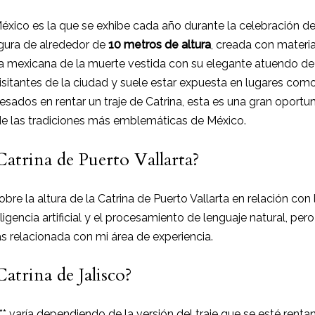
ico es la que se exhibe cada año durante la celebración d
igura de alrededor de
10 metros de altura
, creada con materi
ura mexicana de la muerte vestida con su elegante atuendo de 
isitantes de la ciudad y suele estar expuesta en lugares como
esados en rentar un traje de Catrina, esta es una gran oportun
de las tradiciones más emblemáticas de México.
 Catrina de Puerto Vallarta?
bre la altura de la Catrina de Puerto Vallarta en relación con 
igencia artificial y el procesamiento de lenguaje natural, pe
s relacionada con mi área de experiencia.
Catrina de Jalisco?
o** varía dependiendo de la versión del traje que se esté renta