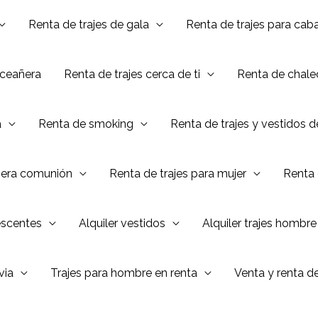
Renta de trajes de gala
Renta de trajes para caba
nceañera
Renta de trajes cerca de ti
Renta de chalec
a
Renta de smoking
Renta de trajes y vestidos 
mera comunión
Renta de trajes para mujer
Renta 
escentes
Alquiler vestidos
Alquiler trajes hombre
via
Trajes para hombre en renta
Venta y renta d