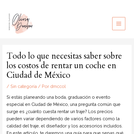
Ir
al
contenido
MAIN
MEN
Todo lo que necesitas saber sobre
los costos de rentar un coche en
Ciudad de México
/
Sin categoría
/ Por
dmccol
Si estás planeando una boda, graduación o evento
especial en Ciudad de México, una pregunta común que
surge es ¿cuánto cuesta rentar un traje? Los precios
pueden variar dependiendo de varios factores como la
calidad del traje, el diseñador y los accesorios incluidos.
En este artículo, te daremos una guía para que sepas qué