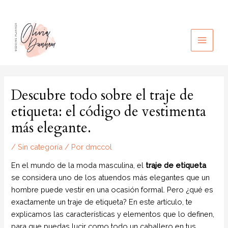
Ir
al
contenido
MAIN
MEN
Descubre todo sobre el traje de
etiqueta: el código de vestimenta
más elegante.
/
Sin categoría
/ Por
dmccol
En el mundo de la moda masculina, el
traje de etiqueta
se considera uno de los atuendos más elegantes que un
hombre puede vestir en una ocasión formal. Pero ¿qué es
exactamente un traje de etiqueta? En este artículo, te
explicamos las características y elementos que lo definen,
para que puedas lucir como todo un caballero en tus