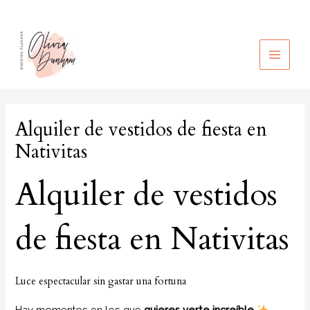
Ir
al
contenido
MAIN
MEN
Alquiler de vestidos de fiesta en
Nativitas
Alquiler de vestidos
de fiesta en Nativitas
Luce espectacular sin gastar una fortuna
Hay momentos en los que
quieres verte increíble
.