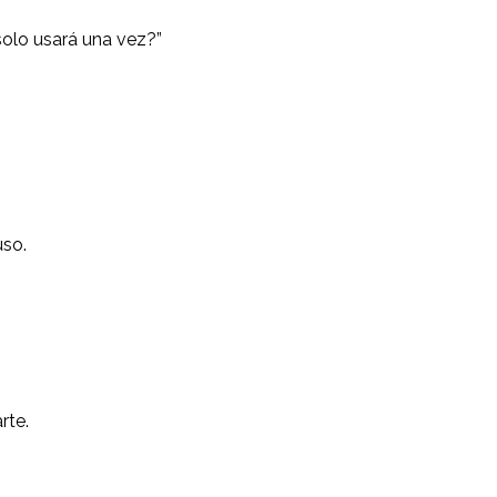
solo usará una vez?”
uso.
rte.