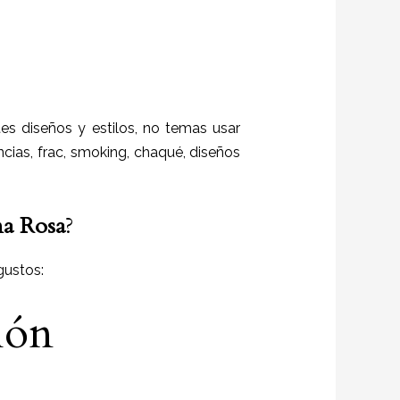
es diseños y estilos,
no temas usar
ncias, frac, smoking, chaqué, diseños
a Rosa
?
gustos:
ión